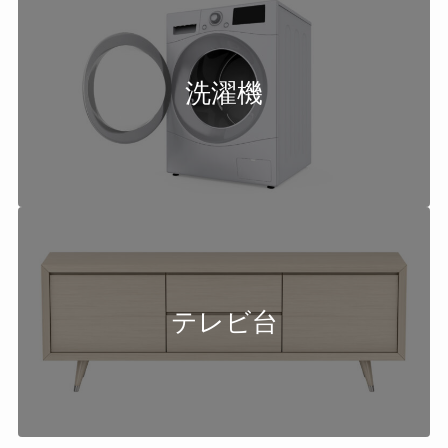
洗濯機
テレビ台