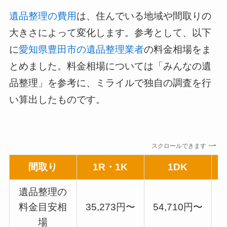
遺品整理の費用
は、住んでいる地域や間取りの
大きさによって変化します。参考として、以下
に
愛知県豊田市の遺品整理業者
の料金相場をま
とめました。料金相場については「みんなの遺
品整理」を参考に、ミライルで独自の調査を行
い算出したものです。
スクロールできます
間取り
1R・1K
1DK
遺品整理の
料金目安相
35,273円〜
54,710円〜
7
場