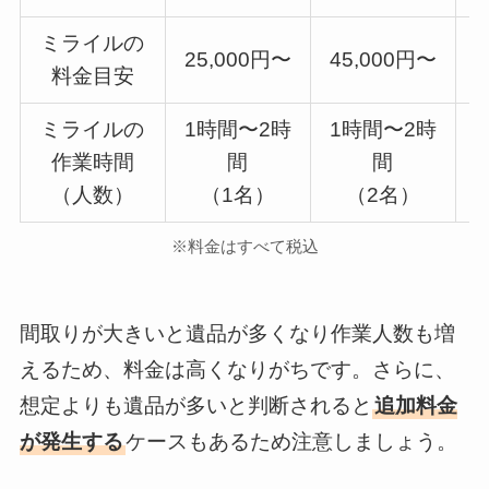
ミライルの
25,000円〜
45,000円〜
5
料金目安
ミライルの
1時間〜2時
1時間〜2時
作業時間
間
間
（人数）
（1名）
（2名）
※料金はすべて税込
間取りが大きいと遺品が多くなり作業人数も増
えるため、料金は高くなりがちです。さらに、
想定よりも遺品が多いと判断されると
追加料金
が発生する
ケースもあるため注意しましょう。