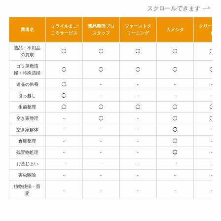
スクロールできます
ミライルまご
遺品整理プロ
ファーストク
クリーンメ
業者名
カメシタ
ころサービス
スタッフ
リーニング
ト
遺品・不用品
◯
◯
◯
◯
◯
の買取
ゴミ屋敷清
◯
◯
◯
◯
◯
掃・特殊清掃
遺品の供養
◯
‐
‐
‐
‐
引っ越し
◯
‐
‐
‐
‐
生前整理
◯
◯
◯
◯
◯
空き家整理
‐
◯
‐
◯
◯
空き家解体
‐
‐
‐
◯
‐
倉庫整理
‐
‐
‐
◯
‐
残置物処理
‐
‐
‐
◯
‐
お墓じまい
‐
‐
‐
‐
‐
害虫駆除
‐
‐
‐
‐
‐
植物伐採・剪
‐
‐
‐
‐
‐
定