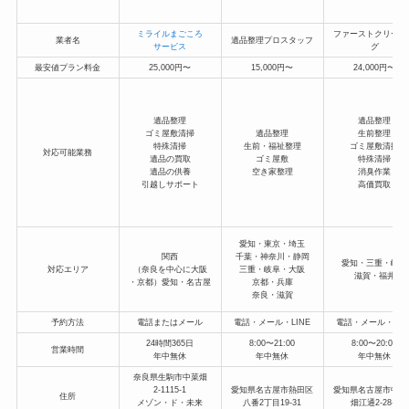
ミライルまごころ
ファーストクリーニ
業者名
遺品整理プロスタッフ
サービス
グ
最安値プラン料金
25,000円〜
15,000円〜
24,000円〜
遺品整理
遺品整理
ゴミ屋敷清掃
遺品整理
生前整理
特殊清掃
生前・福祉整理
ゴミ屋敷清掃
対応可能業務
遺品の買取
ゴミ屋敷
特殊清掃
遺品の供養
空き家整理
消臭作業
引越しサポート
高価買取
愛知・東京・埼玉
関西
千葉・神奈川・静岡
愛知・三重・岐阜
対応エリア
（奈良を中心に大阪
三重・岐阜・大阪
滋賀・福井
・京都）愛知・名古屋
京都・兵庫
奈良・滋賀
予約方法
電話またはメール
電話・メール・LINE
電話・メール・LIN
24時間365日
8:00〜21:00
8:00〜20:00
営業時間
年中無休
年中無休
年中無休
奈良県生駒市中菜畑
2-1115-1
愛知県名古屋市熱田区
愛知県名古屋市中村
住所
メゾン・ド・未来
八番2丁目19-31
畑江通2-28-1