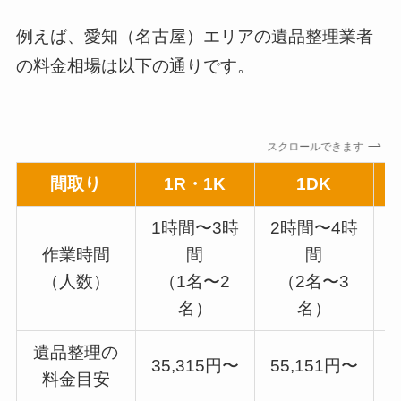
例えば、愛知（名古屋）エリアの遺品整理業者
の料金相場は以下の通りです。
スクロールできます
間取り
1R・1K
1DK
1時間〜3時
2時間〜4時
作業時間
間
間
（人数）
（1名〜2
（2名〜3
名）
名）
遺品整理の
35,315円〜
55,151円〜
7
料金目安