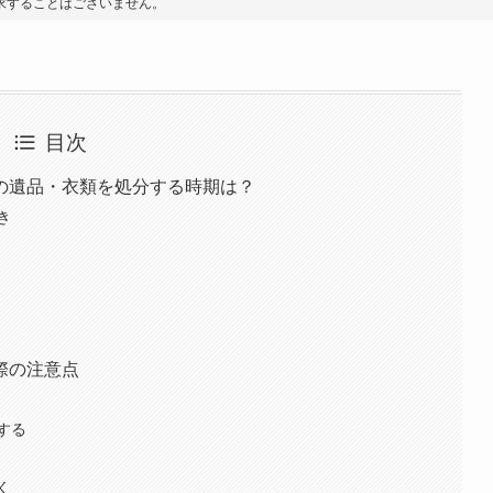
求することはございません。
目次
の遺品・衣類を処分する時期は？
き
際の注意点
する
く