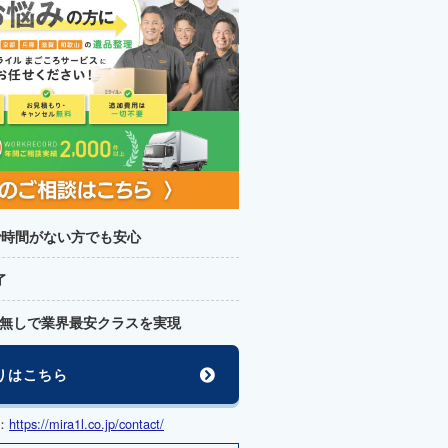
で時間がない方でも安心
了
無しで業界最安クラスを実現
りはこちら
：
https://mira1l.co.jp/contact/