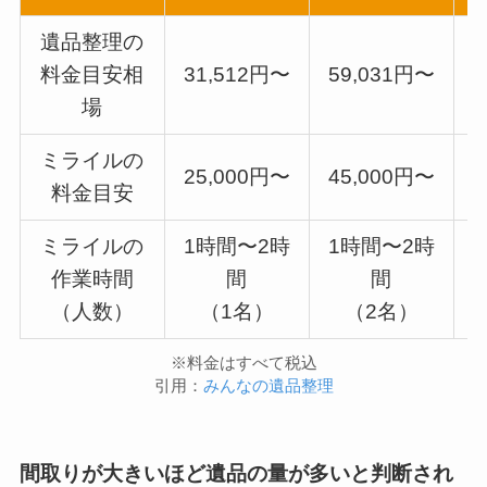
遺品整理の
料金目安相
31,512円〜
59,031円〜
7
場
ミライルの
25,000円〜
45,000円〜
5
料金目安
ミライルの
1時間〜2時
1時間〜2時
作業時間
間
間
（人数）
（1名）
（2名）
※料金はすべて税込
引用：
みんなの遺品整理
間取りが大きいほど遺品の量が多いと判断され