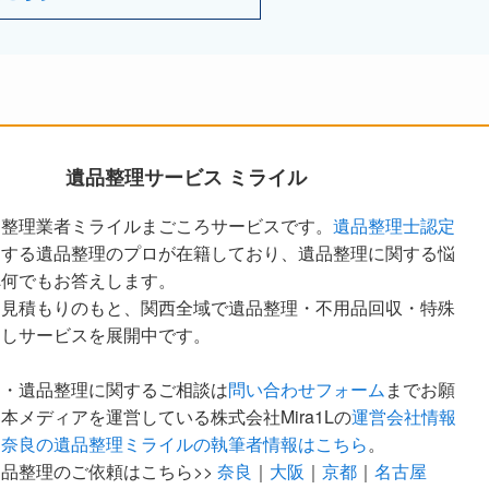
遺品整理サービス ミライル
品整理業者ミライルまごころサービスです。
遺品整理士認定
定する遺品整理のプロが在籍しており、遺品整理に関する悩
へ何でもお答えします。
な見積もりのもと、関西全域で遺品整理・不用品回収・特殊
越しサービスを展開中です。
ア・遺品整理に関するご相談は
問い合わせフォーム
までお願
本メディアを運営している株式会社Mira1Lの
運営会社情報
。
奈良の遺品整理ミライルの執筆者情報はこちら
。
品整理のご依頼はこちら>>
奈良
｜
大阪
｜
京都
｜
名古屋