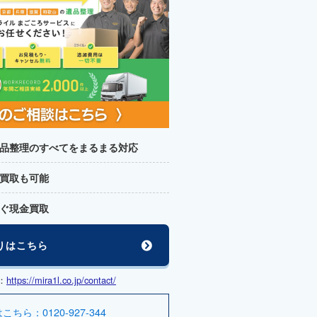
品整理のすべてをまるまる対応
買取も可能
ぐ現金買取
りはこちら
：
https://mira1l.co.jp/contact/
ら：0120-927-344