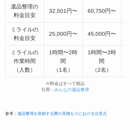
遺品整理の
32,501円〜
60,750円〜
7
料金目安
ミライルの
25,000円〜
45,000円〜
5
料金目安
ミライルの
1時間〜2時
1時間〜2時
作業時間
間
間
（人数）
（1名）
（2名）
※料金はすべて税込
引用：
みんなの遺品整理
参考：
遺品整理を依頼する際の見積もりにおける注意点